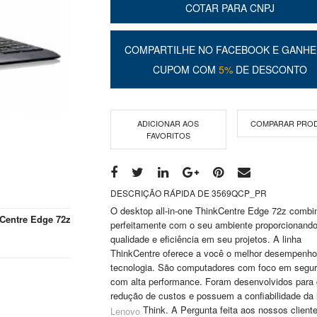
COTAR PARA CNPJ
COMPARTILHE NO FACEBOOK E GANHE
CUPOM COM
5%
DE DESCONTO
ADICIONAR AOS
COMPARAR PRO
FAVORITOS
DESCRIÇÃO RÁPIDA DE 3569QCP_PR
O desktop all-in-one ThinkCentre Edge 72z combi
Centre Edge 72z
perfeitamente com o seu ambiente proporcionand
qualidade e eficiência em seu projetos. A linha
ThinkCentre oferece a você o melhor desempenho
tecnologia. São computadores com foco em segu
com alta performance. Foram desenvolvidos para g
redução de custos e possuem a confiabilidade da 
Think. A Pergunta feita aos nossos cliente
Lenovo