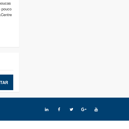
 poucas
e pouco
kCentre
TAR