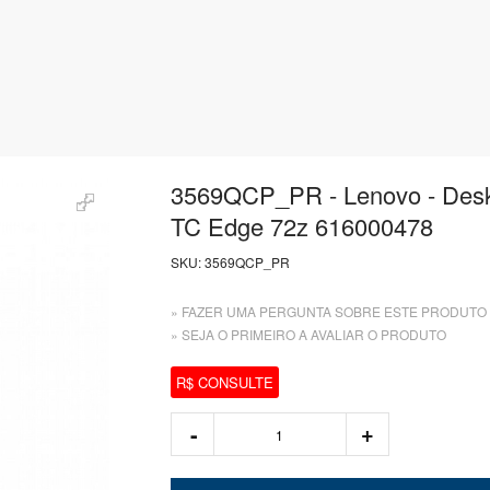
3569QCP_PR - Lenovo - Des
TC Edge 72z 616000478
SKU:
3569QCP_PR
» FAZER UMA PERGUNTA SOBRE ESTE PRODUTO
» SEJA O PRIMEIRO A AVALIAR O PRODUTO
R$ CONSULTE