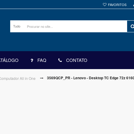
FAVORITOS
Tudo
ATÁLOGO
FAQ
CONTATO
3569QCP_PR - Lenovo - Desktop TC Edge 72z 616
Computador All in One