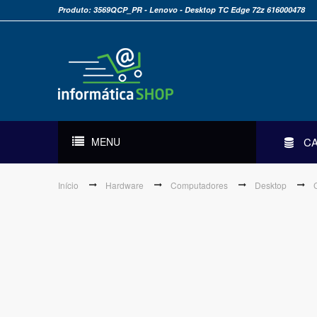
Produto: 3569QCP_PR - Lenovo - Desktop TC Edge 72z 616000478
MENU
C
Início
Hardware
Computadores
Desktop