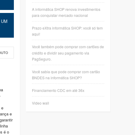
A informática SHOP renova investimentos
para conquistar mercado nacional
 UM
Prazo eXtra informática SHOP: você só tem
aqui!
Você também pode comprar com cartões de
crédito e dividir seu pagamento via
DUTO
PagSeguro.
Você sabia que pode comprar com cartão
BNDES na informática SHOP?
na
Financiamento CDC em até 36x
o
Video wall
 e
rança e
arantir
linha
s é o