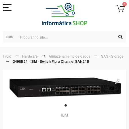
0
Tudo
Início
Hardware
Armazenamento de dados
SAN - Storage
2498B24 - IBM - Switch Fibra Channel SAN24B
IBM