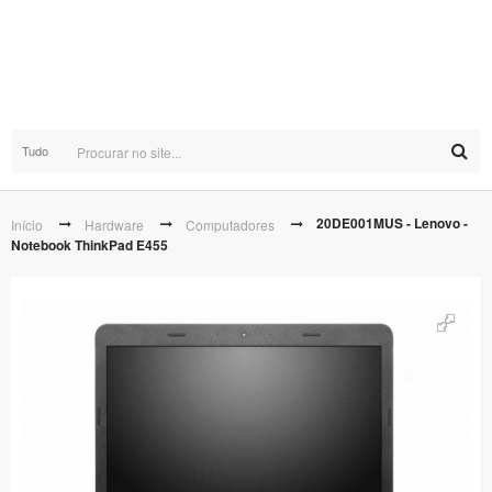
Tudo
20DE001MUS - Lenovo -
Início
Hardware
Computadores
Notebook ThinkPad E455