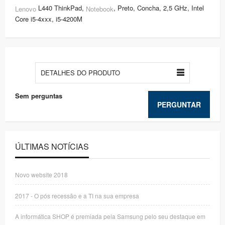
L440 ThinkPad,
, Preto, Concha, 2,5 GHz, Intel
Lenovo
Notebook
Core i5-4xxx, i5-4200M
DETALHES DO PRODUTO
Sem perguntas
PERGUNTAR
ÚLTIMAS NOTÍCIAS
Novo website 2018
2017 - O pós recessão e a TI na sua empresa
A informática SHOP é premiada pela Samsung pelo seu destaque em