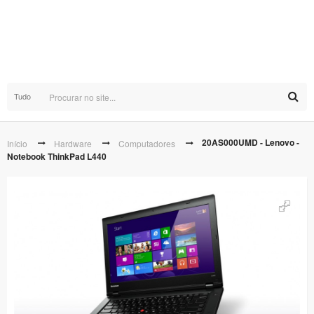
Tudo
20AS000UMD - Lenovo -
Início
Hardware
Computadores
Notebook ThinkPad L440