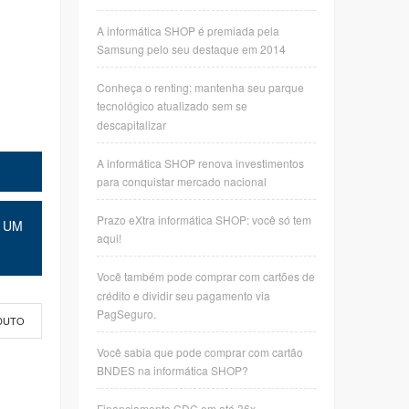
A informática SHOP é premiada pela
Samsung pelo seu destaque em 2014
Conheça o renting: mantenha seu parque
tecnológico atualizado sem se
descapitalizar
A informática SHOP renova investimentos
para conquistar mercado nacional
Prazo eXtra informática SHOP: você só tem
 UM
aqui!
Você também pode comprar com cartões de
crédito e dividir seu pagamento via
PagSeguro.
DUTO
Você sabia que pode comprar com cartão
BNDES na informática SHOP?
Financiamento CDC em até 36x