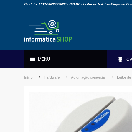
Produto: 1011C06060S0000 - CIS-BP - Leitor de boletos Minyscan Red
MENU
C
Início
Hardware
Automação comercial
Leitor de