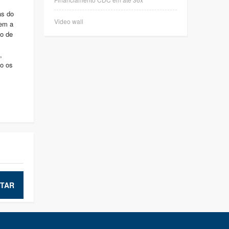
as do
Video wall
gem a
go de
,
do os
TAR