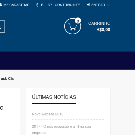
ENTRAR
ME CADASTRAR
PJ - SP - CONTRIBUINTE
0
PROCURAR
CARRINHO
R$0,00
 usb Cis
-
ÚLTIMAS NOTÍCIAS
ed
Novo website 2018
2017 - O pós recessão e a TI na sua
empresa