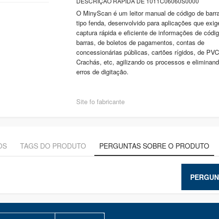
DESCRIÇÃO RÁPIDA DE 1011C06060S0000
O MinyScan é um leitor manual de código de barr
tipo fenda, desenvolvido para aplicações que exi
captura rápida e eficiente de informações de códi
barras, de boletos de pagamentos, contas de
concessionárias públicas, cartões rígidos, de PVC
Crachás, etc, agilizando os processos e eliminan
erros de digitação.
Site fo fabricante
OS
TAGS DO PRODUTO
PERGUNTAS SOBRE O PRODUTO
PERGUN