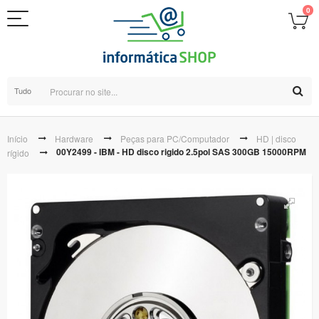
0
Tudo
Início
Hardware
Peças para PC/Computador
HD | disco
00Y2499 - IBM - HD disco rigido 2.5pol SAS 300GB 15000RPM
rígido