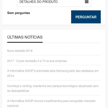
DETALHES DO PRODUTO
Sem perguntas
PERGUNTAR
ÚLTIMAS NOTÍCIAS
Novo website 2018
2017 - O pós recessão e a TI na sua empresa
A informática SHOP é premiada pela Samsung pelo seu destaque em
2014
Conheça o renting: mantenha seu parque tecnológico atualizado sem
se descapitalizar
A informática SHOP renova investimentos para conquistar mercado
nacional