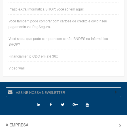
Prazo eXtra informática SHOP: você só tem aqui!
Você também pode comprar com cartões de crédito e dividir seu
pagamento via PagSeguro.
Você sabia que pode comprar com cartão BNDES na informática
SHOP?
Financiamento CDC em até 36x
Video wall
A EMPRESA