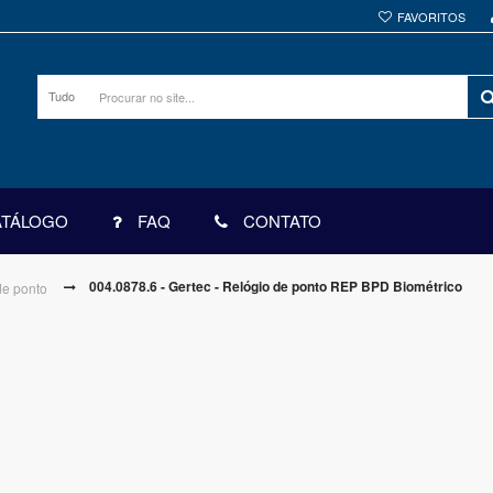
FAVORITOS
Tudo
ATÁLOGO
FAQ
CONTATO
004.0878.6 - Gertec - Relógio de ponto REP BPD Biométrico
de ponto