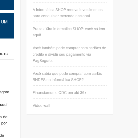
A informática SHOP renova investimentos
para conquistar mercado nacional
 UM
Prazo eXtra informática SHOP: você só tem
aqui!
Você também pode comprar com cartões de
crédito e dividir seu pagamento via
DUTO
PagSeguro.
Você sabia que pode comprar com cartão
BNDES na informática SHOP?
agora
Financiamento CDC em até 36x
ssui
Video wall
s de
 por
de