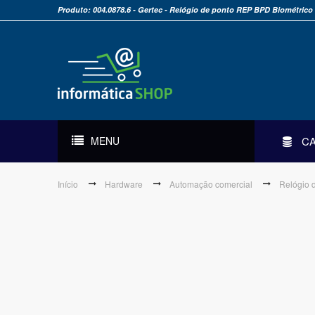
Produto: 004.0878.6 - Gertec - Relógio de ponto REP BPD Biométrico
MENU
C
Início
Hardware
Automação comercial
Relógio 